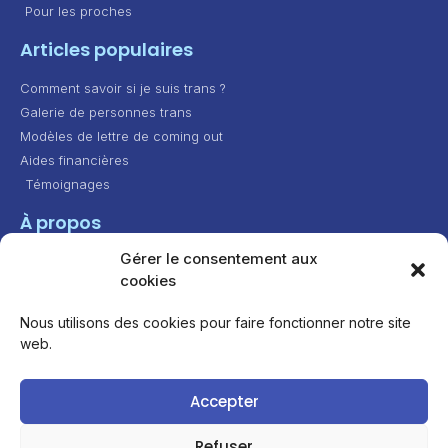
Pour les proches
Articles populaires
Comment savoir si je suis trans ?
Galerie de personnes trans
Modèles de lettre de coming out
Aides financières
Témoignages
À propos
Gérer le consentement aux
Contact
cookies
Présentation
Feuille de route
Nous utilisons des cookies pour faire fonctionner notre site
web.
Attribution - Pas d’Utilisation Commerciale - Partage
Accepter
dans les Mêmes Conditions 4.0 International
Refuser