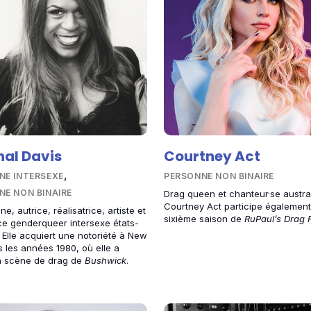
nal Davis
Courtney Act
,
NE INTERSEXE
PERSONNE NON BINAIRE
NE NON BINAIRE
Drag queen et chanteur·se austra
Courtney Act participe également
e, autrice, réalisatrice, artiste et
sixième saison de
RuPaul’s Drag 
ce genderqueer intersexe états-
 Elle acquiert une notoriété à New
 les années 1980, où elle a
la scène de drag de
Bushwick
.