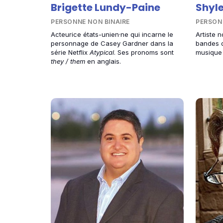
Brigette Lundy-Paine
Shyle
PERSONNE NON BINAIRE
PERSON
Acteurice états-unien·ne qui incarne le
Artiste n
personnage de Casey Gardner dans la
bandes d
série Netflix
Atypical
. Ses pronoms sont
musique
they / them
en anglais.