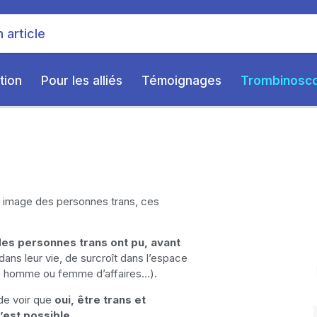
tion
Pour les alliés
Témoignages
Trombinosc
se image des personnes trans, ces
es personnes trans ont pu, avant
 dans leur vie, de surcroît dans l’espace
ste, homme ou femme d’affaires…).
de voir que
oui,
être trans et
’est possible
.