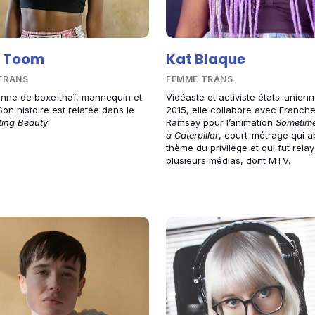
 Toom
Kat Blaque
TRANS
FEMME TRANS
nne de boxe thaï, mannequin et
Vidéaste et activiste états-unienn
Son histoire est relatée dans le
2015, elle collabore avec Franch
ting Beauty
.
Ramsey pour l’animation
Sometime
a Caterpillar
, court-métrage qui a
thème du privilège et qui fut rela
plusieurs médias, dont MTV.