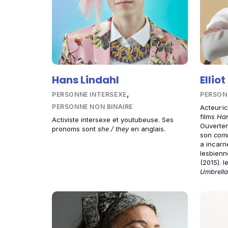
Hans Lindahl
Ellio
,
PERSONNE INTERSEXE
PERSON
PERSONNE NON BINAIRE
Acteur·i
films
Ha
Activiste intersexe et youtubeuse. Ses
Ouvertem
pronoms sont
she / they
en anglais.
son
comi
a incarn
lesbien
(2015). 
Umbrell