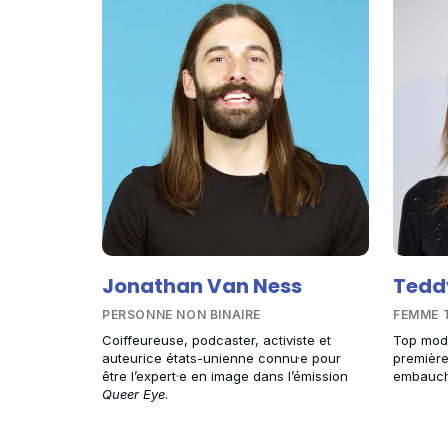
Jonathan Van Ness
Tedd
PERSONNE NON BINAIRE
FEMME 
Coiffeureuse, podcaster, activiste et
Top mode
auteurice états-unienne connu·e pour
première
être l’expert·e en image dans l’émission
embauch
Queer Eye
.