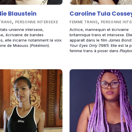
ie Blaustein
Caroline Tula Cosse
,
,
TRANS
PERSONNE INTERSEXE
FEMME TRANS
PERSONNE INTE
états-unienne intersexe,
Actrice, mannequin et écrivaine
e, écrivaine de bandes
britannique trans et intersexe. Ell
s, elle incarne notamment la voix
apparaît dans le film
James Bond:
one de Miaouss (
Pokémon
).
Your Eyes Only
(1981). Elle est la 
femme trans à poser dans
Playbo