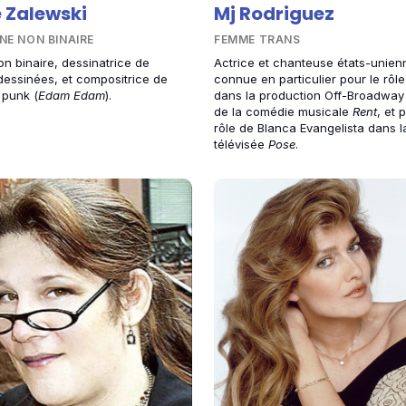
 Zalewski
Mj Rodriguez
NE NON BINAIRE
FEMME TRANS
on binaire, dessinatrice de
Actrice et chanteuse états-unien
essinées, et compositrice de
connue en particulier pour le rôl
 punk (
Edam Edam
).
dans la production Off-Broadway
de la comédie musicale
Rent
, et 
rôle de Blanca Evangelista dans l
télévisée
Pose
.