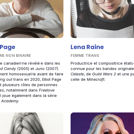
t Page
Lena Raine
NE NON BINAIRE
FEMME TRANS
ce canadien·ne révélé·e dans les
Productrice et compositrice état
rd Candy
(2005) et
Juno
(2007).
connue pour les bandes original
ent homosexuel·le avant de faire
Celeste
, de
Guild Wars 2
et une p
ng out
trans en 2020, Elliot Page
celle de
Minecraft
.
é plusieurs rôles de personnes
nes, notamment dans
Freelove
Iel joue également dans la série
a Academy
.