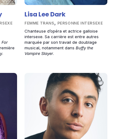
y
Lisa Lee Dark
,
RSEXE
FEMME TRANS
PERSONNE INTERSEXE
Chanteuse d’opéra et actrice galloise
e
intersexe. Sa carrière est entre autres
 For
marquée par son travail de doublage
première
musical, notamment dans
Buffy the
y
.
Vampire Slayer
.