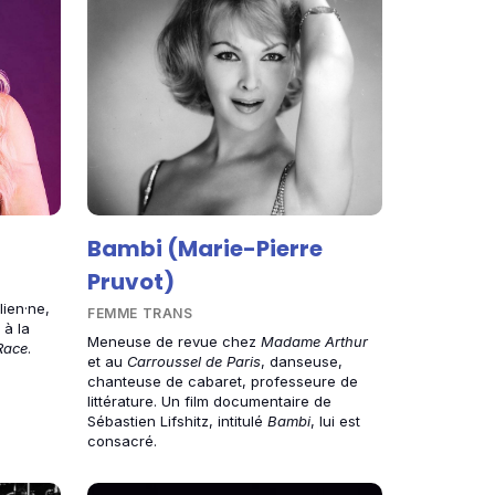
Bambi (Marie-Pierre
Pruvot)
lien·ne,
FEMME TRANS
 à la
Meneuse de revue chez
Madame Arthur
Race
.
et au
Carroussel de Paris
, danseuse,
chanteuse de cabaret, professeure de
littérature. Un film documentaire de
Sébastien Lifshitz, intitulé
Bambi
, lui est
consacré.