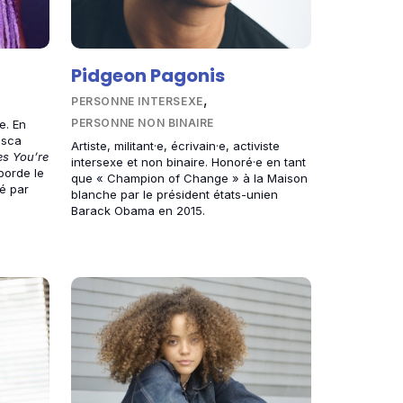
Pidgeon Pagonis
,
PERSONNE INTERSEXE
PERSONNE NON BINAIRE
e. En
esca
Artiste, militant·e, écrivain·e, activiste
s You’re
intersexe et non binaire. Honoré·e en tant
borde le
que « Champion of Change » à la Maison
yé par
blanche par le président états-unien
Barack Obama en 2015.