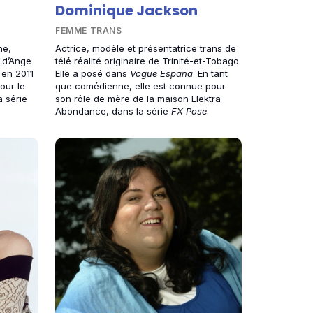
Dominique Jackson
FEMME TRANS
ne,
Actrice, modèle et présentatrice trans de
e d’Ange
télé réalité originaire de Trinité-et-Tobago.
 en 2011
Elle a posé dans
Vogue España
. En tant
pour le
que comédienne, elle est connue pour
a série
son rôle de mère de la maison Elektra
Abondance, dans la série
FX Pose
.