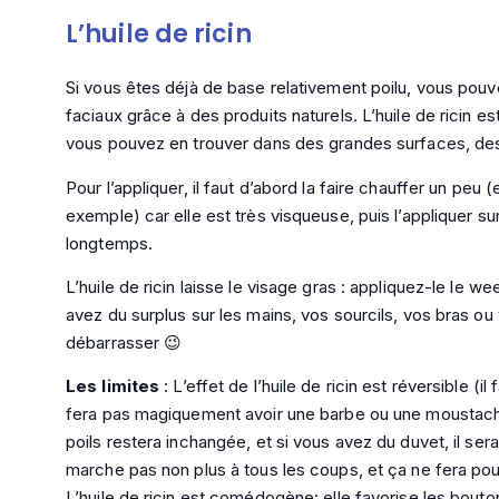
L’huile de ricin
Si vous êtes déjà de base relativement poilu, vous pou
faciaux grâce à des produits naturels. L’huile de ricin e
vous pouvez en trouver dans des grandes surfaces, des 
Pour l’appliquer, il faut d’abord la faire chauffer un peu 
exemple) car elle est très visqueuse, puis l’appliquer 
longtemps.
L’huile de ricin laisse le visage gras : appliquez-le le we
avez du surplus sur les mains, vos sourcils, vos bras o
débarrasser 😉
Les limites
: L’effet de l’huile de ricin est réversible (i
fera pas magiquement avoir une barbe ou une moustache
poils restera inchangée, et si vous avez du duvet, il se
marche pas non plus à tous les coups, et ça ne fera pous
L’huile de ricin est comédogène: elle favorise les bouton