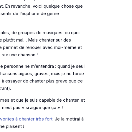
at. En revanche, voici quelque chose que
sentir de l’euphorie de genre :
horales, de groupes de musiques, ou quoi
te plutôt mal… Mais chanter sur des
, me permet de renouer avec moi-même et
 sur une chanson !
que personne ne m’entendra : quand je seul
hansons aiguës, graves, mais je ne force
s à essayer de chanter plus grave que ce
rant).
mes et que je suis capable de chanter, et
n’est pas « si aiguë que ça » !
orites à chanter très fort
. Je la mettrai à
me plaisent !