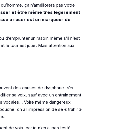
t qu’homme. ça n’améliorera pas votre
ousser et être même très légèrement
usse à raser est un marqueur de
.
ir ou d’emprunter un rasoir, même s’il n’est
t le tour est joué. Mais attention aux
souvent des causes de dysphorie très
modifier sa voix, sauf avec un entraînement
rdes vocales… Voire même dangereux
 bouche, on a l’impression de se « trahir »
as.
nt de voix, car je n’en ai pas testé