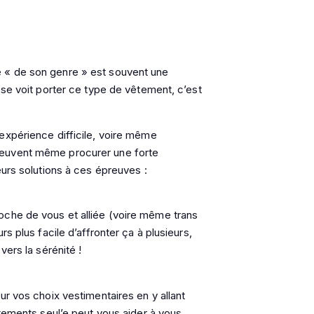
 « de son genre » est souvent une
 se voit porter ce type de vêtement, c’est
expérience difficile, voire même
peuvent même procurer une forte
eurs solutions à ces épreuves :
oche de vous et alliée (voire même trans
s plus facile d’affronter ça à plusieurs,
vers la sérénité !
ur vos choix vestimentaires en y allant
êtements seul’e peut vous aider à vous