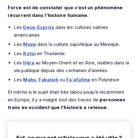
Force est de constater que c’est un phénomène
récurrent dans l’histoire humaine.
Les
Deux-Esprits
dans les cultures natives
américaines
Les
Muxe
dans la culture zapotèque au Mexique.
Les
Katoï
en Thaïlande.
Les
Hijra
au Moyen-Orient et en Asie, visibles dans la
vie publique depuis des centaines d’années.
Les
Mahu
,
Fakaleiti
ou
Fa’afafine
en Polynésie
Et même si le sujet était très tabou jusqu’à récemment
en Europe, il y a malgré tout des traces de
personnes
trans en occident que l’histoire a retenue.
Est-ce que cet article vous a été utile ?