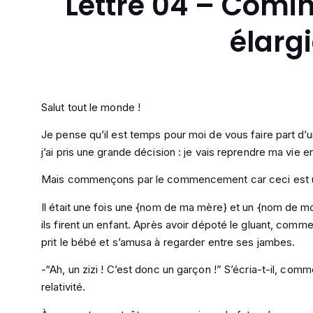
Lettre 04 – Comin
élarg
Salut tout le monde !
Je pense qu’il est temps pour moi de vous faire part d’
j’ai pris une grande décision : je vais reprendre ma vie e
Mais commençons par le commencement car ceci est un
Il était une fois une {nom de ma mère} et un {nom de mo
ils firent un enfant. Après avoir dépoté le gluant, com
prit le bébé et s’amusa à regarder entre ses jambes.
-“Ah, un zizi ! C’est donc un garçon !” S’écria-t-il, comme
relativité.