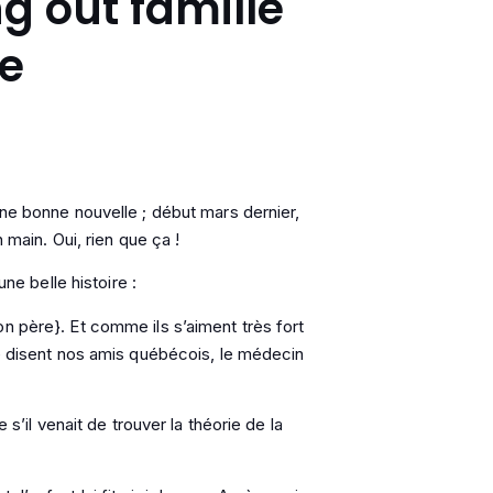
g out famille
ie
une bonne nouvelle ; début mars dernier,
n main. Oui, rien que ça !
e belle histoire :
n père}. Et comme ils s’aiment très fort
me disent nos amis québécois, le médecin
 s’il venait de trouver la théorie de la