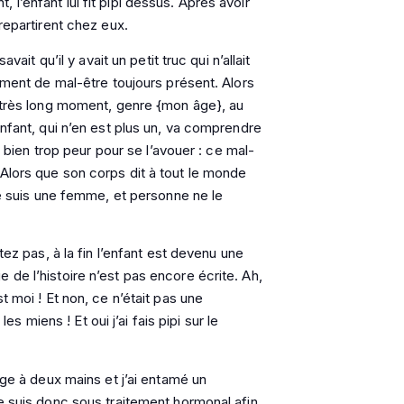
l’enfant lui fit pipi dessus. Après avoir
 repartirent chez eux.
vait qu’il y avait un petit truc qui n’allait
timent de mal-être toujours présent. Alors
 (très long moment, genre {mon âge}, au
enfant, qui n’en est plus un, va comprendre
t bien trop peur pour se l’avouer : ce mal-
Alors que son corps dit à tout le monde
 Je suis une femme, et personne ne le
tez pas, à la fin l’enfant est devenu une
de l’histoire n’est pas encore écrite. Ah,
t moi ! Et non, ce n’était pas une
miens ! Et oui j’ai fais pipi sur le
age à deux mains et j’ai entamé un
Je suis donc sous traitement hormonal afin