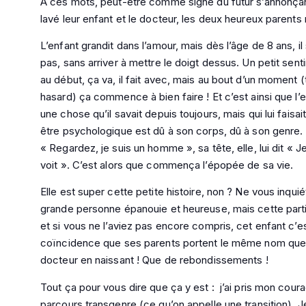
À ces mots, peut-être comme signe du futur s’annonçant, 
lavé leur enfant et le docteur, les deux heureux parents
L’enfant grandit dans l’amour, mais dès l’âge de 8 ans, il sa
pas, sans arriver à mettre le doigt dessus. Un petit sen
au début, ça va, il fait avec, mais au bout d’un moment
hasard) ça commence à bien faire ! Et c’est ainsi que l’
une chose qu’il savait depuis toujours, mais qui lui faisai
être psychologique est dû à son corps, dû à son genre. 
« Regardez, je suis un homme », sa tête, elle, lui dit «
voit ». C’est alors que commença l’épopée de sa vie.
Elle est super cette petite histoire, non ? Ne vous inquié
grande personne épanouie et heureuse, mais cette partie 
et si vous ne l’aviez pas encore compris, cet enfant c’es
coïncidence que ses parents portent le même nom que les 
docteur en naissant ! Que de rebondissements !
Tout ça pour vous dire que ça y est : j’ai pris mon cour
parcours transgenre (ce qu’on appelle une transition). 