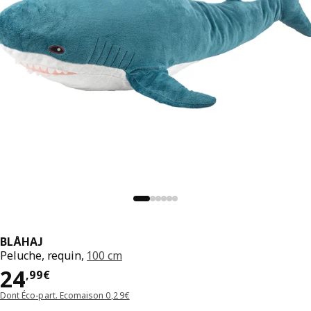
BLÅHAJ
Peluche, requin,
100 cm
Prix 24,99€
24
,
99
€
Dont Éco-part. Ecomaison 0,29€