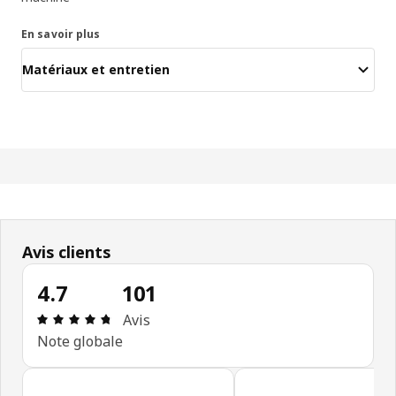
En savoir plus
Matériaux et entretien
Avis clients
4.7
101
Avis: 4.7 sur 5 étoiles Nombre total d'avis: 101
Avis
Note globale
Ignorer les avis clients