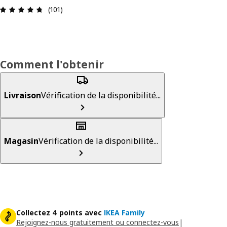
Avis: 4.7 sur 5 étoiles Nombre total d'avis: 101
(101)
Comment l'obtenir
Livraison
Vérification de la disponibilité...
Magasin
Vérification de la disponibilité...
Collectez 4 points avec
IKEA Family
Rejoignez-nous gratuitement ou connectez-vous
|