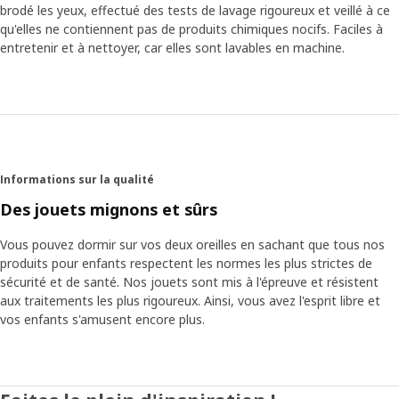
brodé les yeux, effectué des tests de lavage rigoureux et veillé à ce
événement a débouché sur quelque chose de très positif.
qu'elles ne contiennent pas de produits chimiques nocifs. Faciles à
« Grâce à ce qui s’est passé, nous avons appris à faire des
entretenir et à nettoyer, car elles sont lavables en machine.
contrôles de sécurité encore plus systématiques. Nous
avons mis en places des procédures plus claires et des
champs de responsabilités plus précis. »
Plus de personnalité
L’incident a également donné lieu à d’autres actions
importantes et à la décision de ne plus utiliser aucun oeil
Informations sur la qualité
en plastique. Non seulement les yeux brodés sont plus
Des jouets mignons et sûrs
sûrs, mais nous nous sommes aussi rendu compte qu’ils
donnent du caractère et de la personnalité à la peluche. La
Vous pouvez dormir sur vos deux oreilles en sachant que tous nos
designer Annie Huldén acquiesce : « Les yeux d’une peluche
produits pour enfants respectent les normes les plus strictes de
sont très importants et ceux en plastique paraissent trop
sécurité et de santé. Nos jouets sont mis à l'épreuve et résistent
symétriques et sans vie, tandis qu’avec des yeux brodés il
aux traitements les plus rigoureux. Ainsi, vous avez l'esprit libre et
est plus facile de varier le design, la taille des pupilles et les
vos enfants s'amusent encore plus.
cils. » Les peluches de l’assortiment IKEA des petits sont
appréciées des enfants du monde entier. Chaque peluche
est un ami précieux, toujours prêt à jouer et à réconforter
et en lesquels les parents peuvent avoir confiance.