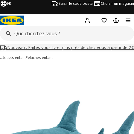
FR
Saisir le code postal
Choisir un magasin
Mon compte
Favoris
Panier
Nouveau : Faites vous livrer plus près de chez vous à partir de 2€
…
Jouets enfant
Peluches enfant
images de BLÅHAJ
les images