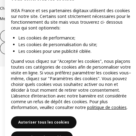
Charte de protection des données
Politique relative aux cookies
IKEA France et ses partenaires digitaux utilisent des cookies
sur notre site. Certains sont strictement nécessaires pour le
Mentions légales
Alertes fraude
Rappel produit
Accessibilité : non conforme
fonctionnement du site mais vous trouverez ci- dessous
ceux qui sont optionnels:
Formulaire de rétractation – produits
Les cookies de performance;
Les cookies de personnalisation du site;
Formulaire de rétractation – services
Les cookies pour une publicité ciblée.
Quand vous cliquez sur "Accepter les cookies", nous plaçons
toutes ces catégories de cookies afin de personnaliser votre
visite en ligne. Si vous préférez paramétrer les cookies vous–
même, cliquez sur "Paramètres des cookies". Vous pouvez
choisir quels cookies vous souhaitez activer ou non et
décider à tout moment de retirer votre consentement.
L’absence d’interaction avec notre bannière est considérée
comme un refus de dépôt des cookies. Pour plus
d’information, veuillez consulter notre
politique de cookies
.
Autoriser tous les cookies