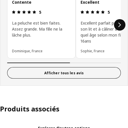
Contente
Excellent
Avis: 5 sur 5 étoiles
Avis: 5 sur 5
5
5
La peluche est bien faites.
Excellent parfait pour dé
Assez grande. Ma fille ne la
son lit et à câliner à n’im
lâche plus.
quel âge selon mon fils d
16ans
Dominique, France
Sophie, France
Afficher tous les avis
Produits associés