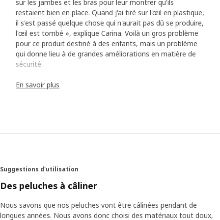
sur les jambes et les bras pour leur montrer qu'ils
restaient bien en place. Quand j'ai tiré sur l'œil en plastique,
il s'est passé quelque chose qui n'aurait pas dû se produire,
l'œil est tombé », explique Carina. Voilà un gros problème
pour ce produit destiné à des enfants, mais un problème
qui donne lieu à de grandes améliorations en matière de
sécurité.
En savoir plus
Toutes les peluches ont immédiatement été retirées des
rayons alors que Carina tentait de contacter ses collègues
en Suède. « On était samedi, c’était difficile d’arriver à
joindre quelqu’un. Mais Jörgen Svensson, mon manager
chez IKEA des petits, a fini par me répondre et nous avons
réussi à interrompre la vente des peluches au niveau
mondial. »
Suggestions d'utilisation
Des conséquences de taille
Des peluches à câliner
Jörgen se rappelle très bien de cet appel. Le fait que l’œil
en plastique se détache de l’ours en peluche malgré toutes
Nous savons que nos peluches vont être câlinées pendant de
les analyses de risques et les contrôles de sécurité était
longues années. Nous avons donc choisi des matériaux tout doux,
très grave. Avec le recul, Jörgen se rend compte que cet