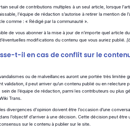
tain seuil de contributions multiples à un seul article, lorsque l’art
able, l’équipe de rédaction s’autorise à retirer la mention de l’a
rticle comme : « Rédigé par la communauté ».
sible de vous abonner à la mise à jour de n’importe quel article du
d’éventuelles modifications du contenu que vous auriez publié.
[à
se-t-il en cas de conflit sur le conten
vandalismes ou de malveillances auront une portée très limitée
t validation, il peut arriver qu’un contenu publié ou en relecture p
 sein de l’équipe de rédaction, parmi les contributeurs ou plus 
Wiki Trans.
 les divergences d’opinion doivent être l’occasion d’une conversa
ans l’objectif d’arriver à une décision. Cette décision peut êtr
consensus sur le contenu à publier sur le site.