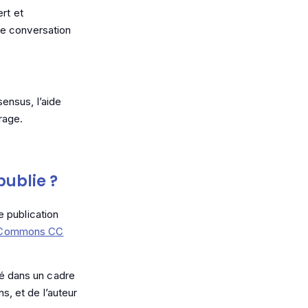
rt et
 conversation
ensus, l’aide
rage.
publie ?
e publication
 Commons CC
isé dans un cadre
, et de l’auteur