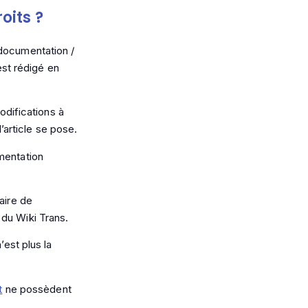
oits ?
(documentation /
est rédigé en
difications à
l’article se pose.
mentation
aire de
 du Wiki Trans.
’est plus la
t
ne possèdent