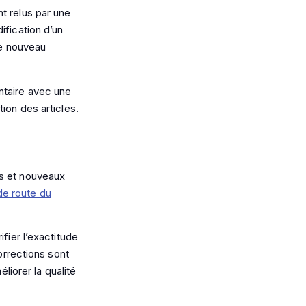
t relus par une
ification d’un
ce nouveau
taire avec une
ion des articles.
ns et nouveaux
 de route du
fier l’exactitude
corrections sont
liorer la qualité