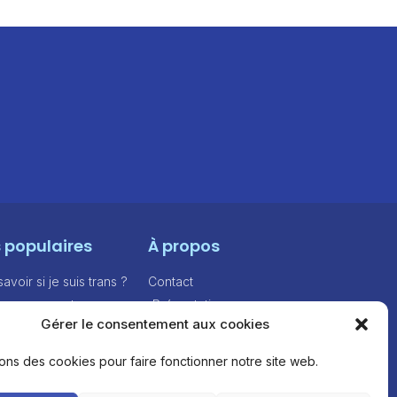
s populaires
À propos
voir si je suis trans ?
Contact
e personnes trans
Présentation
Gérer le consentement aux cookies
e lettre de coming
Feuille de route
sons des cookies pour faire fonctionner notre site web.
ncières
ages