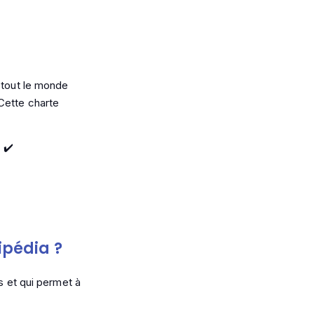
e tout le monde
Cette charte
 ✔️
ipédia ?
s et qui permet à