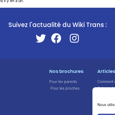
si il y en a un.
Suivez l'actualité du Wiki Trans :
Nos brochures
Article
Pour les parents
Comment sa
Pour les proches
Galerie d
Modèles d
out
Nous utili
Aides fina
Témoign