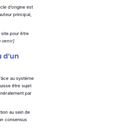
icle d’origine est
uteur principal,
 site pour être
 venir]
u d’un
 grâce au système
uisse être sujet
généralement par
tion au sein de
e un consensus