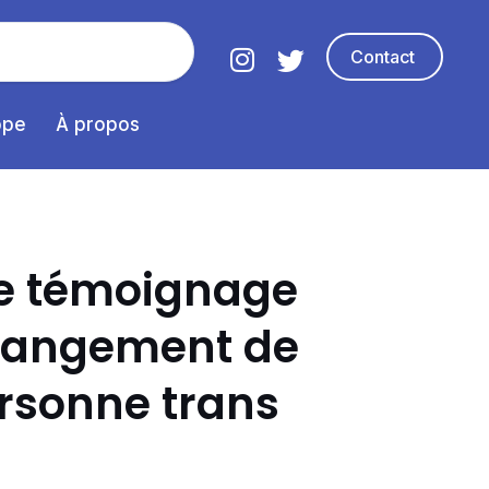
Contact
ope
À propos
de témoignage
hangement de
rsonne trans