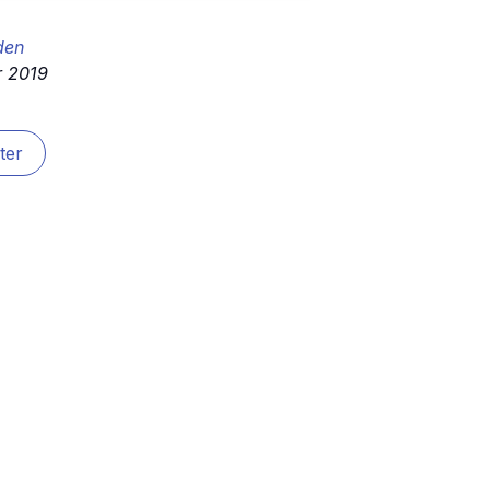
den
r 2019
ter