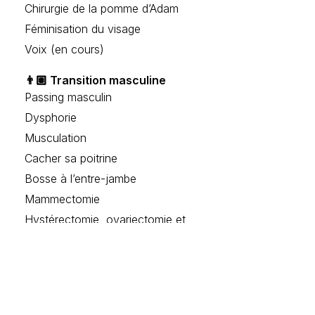
Chirurgie de la pomme d’Adam
Féminisation du visage
Voix (en cours)
👨🏽 Transition masculine
Passing masculin
Dysphorie
Musculation
Cacher sa poitrine
Bosse à l’entre-jambe
Mammectomie
Hystérectomie, ovariectomie et
vaginectomie
Risques sexuels
🧑🏻 Non-binarité
La non-binarité, c’est quoi ?