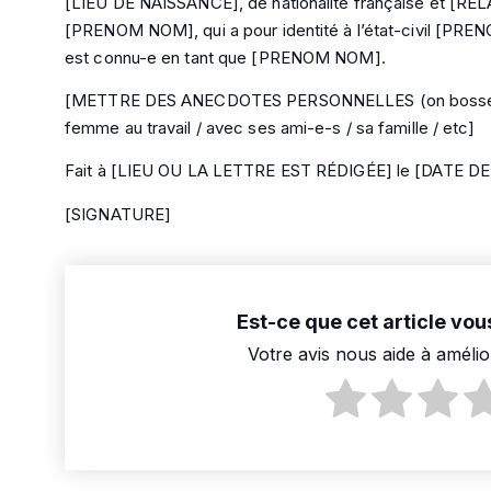
[LIEU DE NAISSANCE], de nationalité française et [
[PRENOM NOM], qui a pour identité à l’état-civil [P
est connu-e en tant que [PRENOM NOM].
[METTRE DES ANECDOTES PERSONNELLES (on bosse ens
femme au travail / avec ses ami-e-s / sa famille / etc]
Fait à [LIEU OU LA LETTRE EST RÉDIGÉE] le [DATE D
[SIGNATURE]
Est-ce que cet article vous
Votre avis nous aide à amélio