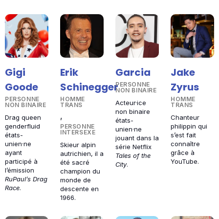
Garcia
Gigi
Erik
Jake
Goode
Schinegger
Zyrus
PERSONNE
NON BINAIRE
PERSONNE
HOMME
HOMME
Acteur·ice
NON BINAIRE
TRANS
TRANS
non binaire
,
Drag queen
Chanteur
états-
genderfluid
philippin qui
PERSONNE
unien·ne
INTERSEXE
états-
s’est fait
jouant dans la
unien·ne
connaître
Skieur alpin
série Netflix
ayant
grâce à
autrichien, il a
Tales of the
participé à
YouTube.
été sacré
City
.
l’émission
champion du
RuPaul’s Drag
monde de
Race
.
descente en
1966.