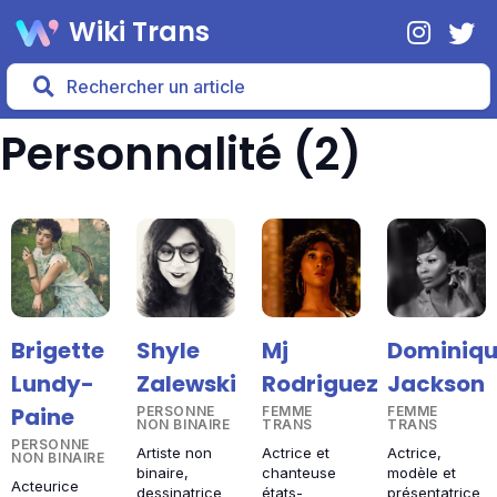
Wiki Trans
Personnalité (2)
Brigette
Shyle
Mj
Dominiq
Lundy-
Zalewski
Rodriguez
Jackson
Paine
PERSONNE
FEMME
FEMME
NON BINAIRE
TRANS
TRANS
PERSONNE
Artiste non
Actrice et
Actrice,
NON BINAIRE
binaire,
chanteuse
modèle et
Acteurice
dessinatrice
états-
présentatrice