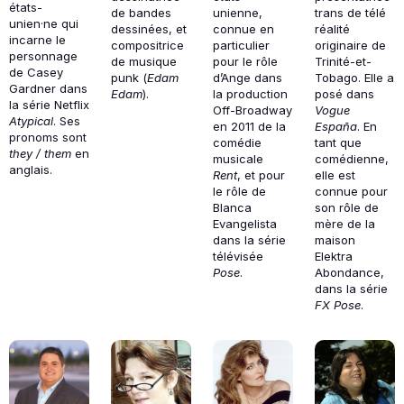
états-
de bandes
unienne,
trans de télé
unien·ne qui
dessinées, et
connue en
réalité
incarne le
compositrice
particulier
originaire de
personnage
de musique
pour le rôle
Trinité-et-
de Casey
punk (
Edam
d’Ange dans
Tobago. Elle a
Gardner dans
Edam
).
la production
posé dans
la série Netflix
Off-Broadway
Vogue
Atypical
. Ses
en 2011 de la
España
. En
pronoms sont
comédie
tant que
they / them
en
musicale
comédienne,
anglais.
Rent
, et pour
elle est
le rôle de
connue pour
Blanca
son rôle de
Evangelista
mère de la
dans la série
maison
télévisée
Elektra
Pose
.
Abondance,
dans la série
FX Pose
.