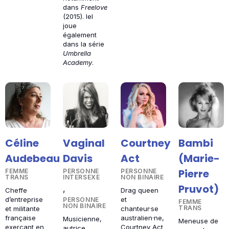
dans
Freelove
(2015). Iel
joue
également
dans la série
Umbrella
Academy
.
Céline
Vaginal
Courtney
Bambi
Audebeau
Davis
Act
(Marie-
Pierre
FEMME
PERSONNE
PERSONNE
TRANS
INTERSEXE
NON BINAIRE
Pruvot)
,
Cheffe
Drag queen
d’entreprise
et
PERSONNE
FEMME
NON BINAIRE
TRANS
et militante
chanteur·se
française
australien·ne,
Musicienne,
Meneuse de
exerçant en
Courtney Act
autrice,