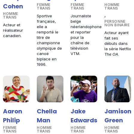
Cohen
FEMME
FEMME
HOMME
TRANS
TRANS
TRANS
HOMME
,
Sportive
Journaliste
TRANS
française,
belge
PERSONNE
Acteur et
NON BINAIRE
elle a
néerlandophone
réalisateur
remporté le
et reporter
Acteur ayant
canadien.
titre de
pour la
fait ses
championne
chaîne de
débuts dans
olympique de
télévision
la série Netflix
canoë
VTM.
The OA
.
biplace en
1996.
Aaron
Chella
Jake
Jamison
Philip
Man
Edwards
Green
FEMME
HOMME
HOMME
HOMME
TRANS
TRANS
TRANS
TRANS