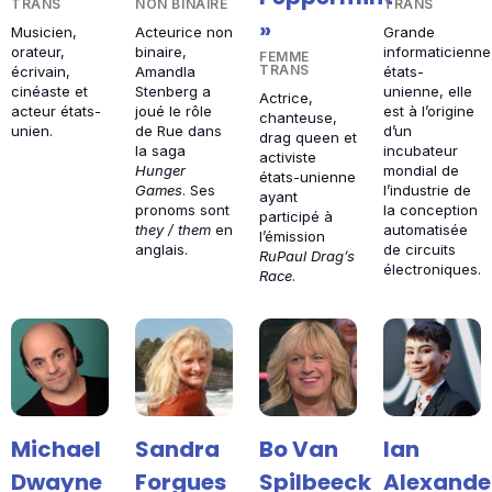
TRANS
NON BINAIRE
TRANS
»
Musicien,
Acteurice non
Grande
orateur,
binaire,
informaticienne
FEMME
TRANS
écrivain,
Amandla
états-
cinéaste et
Stenberg a
unienne, elle
Actrice,
acteur états-
joué le rôle
est à l’origine
chanteuse,
unien.
de Rue dans
d’un
drag queen et
la saga
incubateur
activiste
Hunger
mondial de
états-unienne
Games
. Ses
l’industrie de
ayant
pronoms sont
la conception
participé à
they / them
en
automatisée
l’émission
anglais.
de circuits
RuPaul Drag’s
électroniques.
Race
.
Michael
Sandra
Bo Van
Ian
Dwayne
Forgues
Spilbeeck
Alexande