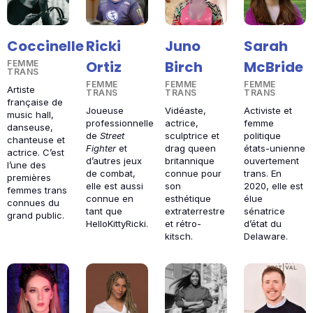
Coccinelle
Ricki
Juno
Sarah
Ortiz
Birch
McBride
FEMME
TRANS
FEMME
FEMME
FEMME
Artiste
TRANS
TRANS
TRANS
française de
Joueuse
Vidéaste,
Activiste et
music hall,
professionnelle
actrice,
femme
danseuse,
de
Street
sculptrice et
politique
chanteuse et
Fighter
et
drag queen
états-unienne
actrice. C’est
d’autres jeux
britannique
ouvertement
l’une des
de combat,
connue pour
trans. En
premières
elle est aussi
son
2020, elle est
femmes trans
connue en
esthétique
élue
connues du
tant que
extraterrestre
sénatrice
grand public.
HelloKittyRicki.
et rétro-
d’état du
kitsch.
Delaware.