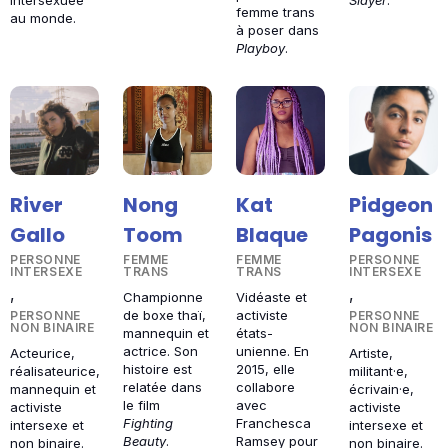
femme trans
au monde.
à poser dans
Playboy
.
River
Nong
Kat
Pidgeon
Gallo
Toom
Blaque
Pagonis
PERSONNE
FEMME
FEMME
PERSONNE
INTERSEXE
TRANS
TRANS
INTERSEXE
,
,
Championne
Vidéaste et
de boxe thaï,
activiste
PERSONNE
PERSONNE
NON BINAIRE
NON BINAIRE
mannequin et
états-
actrice. Son
unienne. En
Acteurice,
Artiste,
histoire est
2015, elle
réalisateurice,
militant·e,
relatée dans
collabore
mannequin et
écrivain·e,
le film
avec
activiste
activiste
Fighting
Franchesca
intersexe et
intersexe et
Beauty
.
Ramsey pour
non binaire.
non binaire.