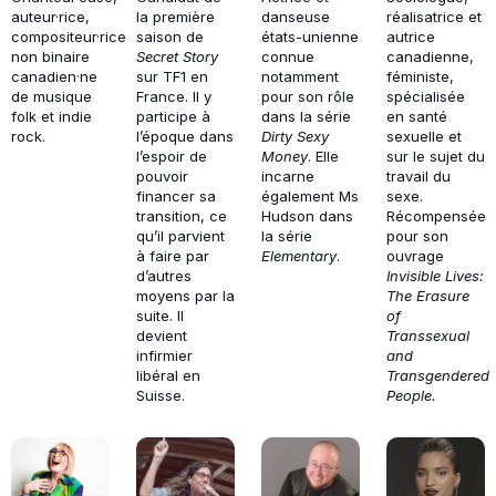
auteur·rice,
la première
danseuse
réalisatrice et
compositeur·rice
saison de
états-unienne
autrice
non binaire
Secret Story
connue
canadienne,
canadien·ne
sur TF1 en
notamment
féministe,
de musique
France. Il y
pour son rôle
spécialisée
folk et indie
participe à
dans la série
en santé
rock.
l’époque dans
Dirty Sexy
sexuelle et
l’espoir de
Money
. Elle
sur le sujet du
pouvoir
incarne
travail du
financer sa
également Ms
sexe.
transition, ce
Hudson dans
Récompensée
qu’il parvient
la série
pour son
à faire par
Elementary
.
ouvrage
d’autres
Invisible Lives:
moyens par la
The Erasure
suite. Il
of
devient
Transsexual
infirmier
and
libéral en
Transgendered
Suisse.
People.