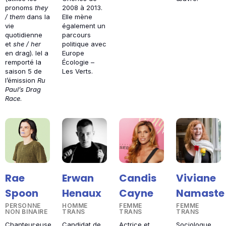
pronoms
they
2008 à 2013.
/ them
dans la
Elle mène
vie
également un
quotidienne
parcours
et
she / her
politique avec
en drag). Iel a
Europe
remporté la
Écologie –
saison 5 de
Les Verts.
l’émission
Ru
Paul’s Drag
Race
.
Rae
Erwan
Candis
Viviane
Spoon
Henaux
Cayne
Namaste
PERSONNE
HOMME
FEMME
FEMME
NON BINAIRE
TRANS
TRANS
TRANS
Chanteur·euse,
Candidat de
Actrice et
Sociologue,