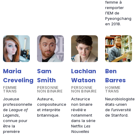
femme à
remporter
l’IEM de
Pyeongchang
en 2018.
Maria
Sam
Lachlan
Ben
Creveling
Smith
Watson
Barres
FEMME
PERSONNE
PERSONNE
HOMME
TRANS
NON BINAIRE
NON BINAIRE
TRANS
Joueuse
Auteur·e,
Acteur·ice
Neurobiologiste
professionnelle
compositeurice
non binaire
états-unien
de
League of
et interprète
révélé·e
de l’université
Legends
,
britannique.
notamment
de Stanford.
connue pour
dans la série
être la
Netflix
Les
première
Nouvelles