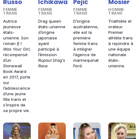
Russo
Ichikawa
Pejić
Mosier
FEMME
FEMME
FEMME
HOMME
TRANS
TRANS
TRANS
TRANS
Autrice
Drag queen
D’origine
Triathlète et
jeunesse
états-unienne
australienne,
orateur.
états-
d’origine
elle est la
Premier
unienne. Son
japonaise
première
athlète trans
roman
If I
ayant
femme trans
à rejoindre à
Was Your Girl
,
participé à
à intégrer
une équipe
récompensé
l’émission
l’agence de
nationale
d’un
Rupaul Drag’s
mannequinat
états-
Stonewall
Race
.
Ford.
unienne.
Book Award
en 2017, porte
sur
l’adolescence
d’une jeune
fille trans et
s’inspire de
sa propre vie.