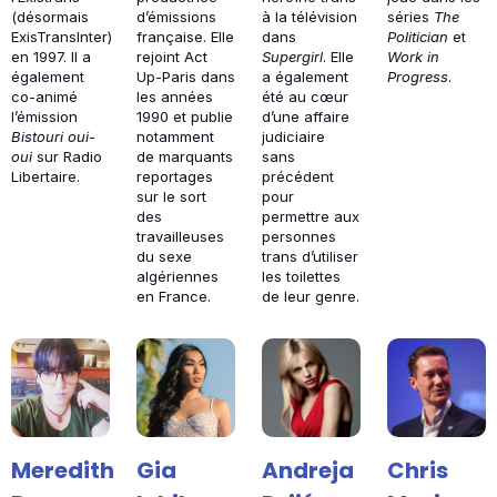
(désormais
d’émissions
à la télévision
séries
The
ExisTransInter)
française. Elle
dans
Politician
et
en 1997. Il a
rejoint Act
Supergirl
. Elle
Work in
également
Up-Paris dans
a également
Progress
.
co-animé
les années
été au cœur
l’émission
1990 et publie
d’une affaire
Bistouri oui-
notamment
judiciaire
oui
sur Radio
de marquants
sans
Libertaire.
reportages
précédent
sur le sort
pour
des
permettre aux
travailleuses
personnes
du sexe
trans d’utiliser
algériennes
les toilettes
en France.
de leur genre.
Meredith
Gia
Andreja
Chris