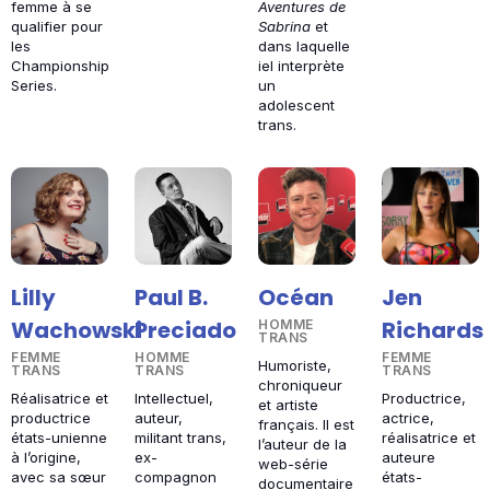
femme à se
Aventures de
qualifier pour
Sabrina
et
les
dans laquelle
Championship
iel interprète
Series.
un
adolescent
trans.
Lilly
Paul B.
Océan
Jen
Wachowski
Preciado
Richards
HOMME
TRANS
FEMME
HOMME
FEMME
Humoriste,
TRANS
TRANS
TRANS
chroniqueur
Réalisatrice et
Intellectuel,
Productrice,
et artiste
productrice
auteur,
actrice,
français. Il est
états-unienne
militant trans,
réalisatrice et
l’auteur de la
à l’origine,
ex-
auteure
web-série
avec sa sœur
compagnon
états-
documentaire