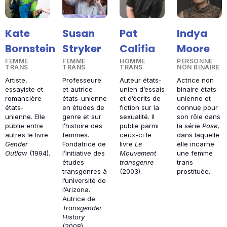
Kate
Susan
Pat
Indya
Bornstein
Stryker
Califia
Moore
FEMME
FEMME
HOMME
PERSONNE
TRANS
TRANS
TRANS
NON BINAIRE
Artiste,
Professeure
Auteur états-
Actrice non
essayiste et
et autrice
unien d’essais
binaire états-
romancière
états-unienne
et d’écrits de
unienne et
états-
en études de
fiction sur la
connue pour
unienne. Elle
genre et sur
sexualité. Il
son rôle dans
publie entre
l’histoire des
publie parmi
la série
Pose
,
autres le livre
femmes.
ceux-ci le
dans laquelle
Gender
Fondatrice de
livre
Le
elle incarne
Outlaw
(1994).
l’Initiative des
Mouvement
une femme
études
transgenre
trans
transgenres à
(2003).
prostituée.
l’université de
l’Arizona.
Autrice de
Transgender
History
(2008).