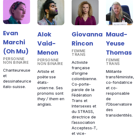
Evan
Alok
Giovanna
Maud-
Marchi
Vaid-
Rincon
Yeuse
(Oh Mu)
Menon
Thomas
FEMME
TRANS
PERSONNE
PERSONNE
FEMME
Activiste
NON BINAIRE
NON BINAIRE
TRANS
française
Chanteureuse
Artiste et
Militante
d’origine
et
poète·sse
transféministe,
colombienne.
dessinateurice
états-
co-fondatrice
Co-porte-
italo-suisse.
unien·ne. Ses
et co-
parole de la
pronoms sont
responsable
Fédération
they / them
en
de
Trans et
anglais.
l’Observatoire
Intersexes et
des
du STRASS,
transidentités.
directrice de
l’association
Acceptess-T,
et vice-