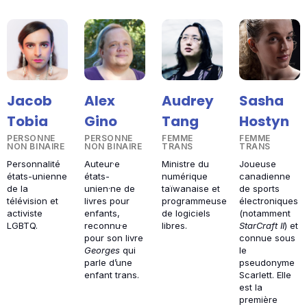
Jacob
Alex
Audrey
Sasha
Tobia
Gino
Tang
Hostyn
PERSONNE
PERSONNE
FEMME
FEMME
NON BINAIRE
NON BINAIRE
TRANS
TRANS
Personnalité
Auteur·e
Ministre du
Joueuse
états-unienne
états-
numérique
canadienne
de la
unien·ne de
taïwanaise et
de sports
télévision et
livres pour
programmeuse
électroniques
activiste
enfants,
de logiciels
(notamment
LGBTQ.
reconnu·e
libres.
StarCraft II
) et
pour son livre
connue sous
Georges
qui
le
parle d’une
pseudonyme
enfant trans.
Scarlett. Elle
est la
première