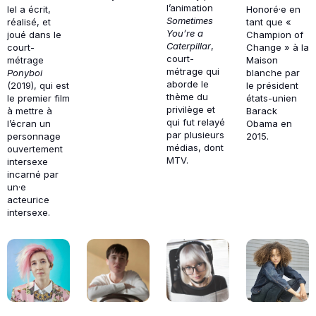
l’animation
Iel a écrit,
Honoré·e en
Sometimes
réalisé, et
tant que «
You’re a
joué dans le
Champion of
Caterpillar
,
court-
Change » à la
court-
métrage
Maison
métrage qui
Ponyboi
blanche par
aborde le
(2019), qui est
le président
thème du
le premier film
états-unien
privilège et
à mettre à
Barack
qui fut relayé
l’écran un
Obama en
par plusieurs
personnage
2015.
médias, dont
ouvertement
MTV.
intersexe
incarné par
un·e
acteurice
intersexe.