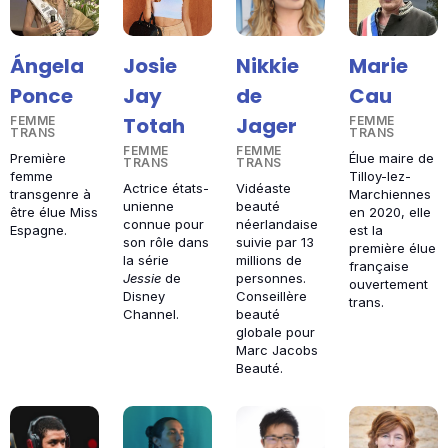
Ángela
Josie
Nikkie
Marie
Ponce
Jay
de
Cau
Totah
Jager
FEMME
FEMME
TRANS
TRANS
FEMME
FEMME
Première
Élue maire de
TRANS
TRANS
femme
Tilloy-lez-
Actrice états-
Vidéaste
transgenre à
Marchiennes
unienne
beauté
être élue Miss
en 2020, elle
connue pour
néerlandaise
Espagne.
est la
son rôle dans
suivie par 13
première élue
la série
millions de
française
Jessie
de
personnes.
ouvertement
Disney
Conseillère
trans.
Channel.
beauté
globale pour
Marc Jacobs
Beauté.