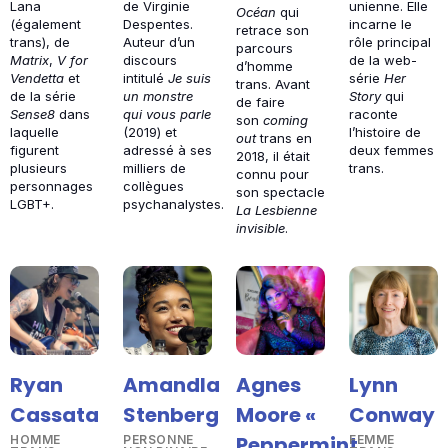
Lana
de Virginie
unienne. Elle
Océan
qui
(également
Despentes.
incarne le
retrace son
trans), de
Auteur d’un
rôle principal
parcours
Matrix
,
V for
discours
de la web-
d’homme
Vendetta
et
intitulé
Je suis
série
Her
trans. Avant
de la série
un monstre
Story
qui
de faire
Sense8
dans
qui vous parle
raconte
son
coming
laquelle
(2019) et
l’histoire de
out
trans en
figurent
adressé à ses
deux femmes
2018, il était
plusieurs
milliers de
trans.
connu pour
personnages
collègues
son spectacle
LGBT+.
psychanalystes.
La Lesbienne
invisible
.
Ryan
Amandla
Agnes
Lynn
Cassata
Stenberg
Moore «
Conway
Peppermint
HOMME
PERSONNE
FEMME