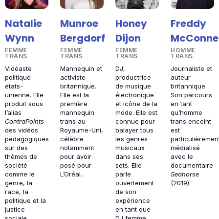
Natalie
Munroe
Honey
Freddy
Wynn
Bergdorf
Dijon
McConnel
FEMME
FEMME
FEMME
HOMME
TRANS
TRANS
TRANS
TRANS
Vidéaste
Mannequin et
DJ,
Journaliste et
politique
activiste
productrice
auteur
états-
britannique.
de musique
britannique.
unienne. Elle
Elle est la
électronique
Son parcours
produit sous
première
et icône de la
en tant
l’alias
mannequin
mode. Elle est
qu’homme
ContraPoints
trans au
connue pour
trans enceint
des vidéos
Royaume-Uni,
balayer tous
est
pédagogiques
célèbre
les genres
particulièremen
sur des
notamment
musicaux
médiatisé
thèmes de
pour avoir
dans ses
avec le
société
posé pour
sets. Elle
documentaire
comme le
L’Oréal.
parle
Seahorse
genre, la
ouvertement
(2019).
race, la
de son
politique et la
expérience
justice
en tant que
sociale.
DJ femme