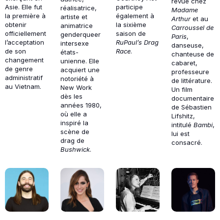
revue chez
Asie. Elle fut
participe
réalisatrice,
Madame
la première à
également à
artiste et
Arthur
et au
obtenir
la sixième
animatrice
Carroussel de
officiellement
saison de
genderqueer
Paris
,
l’acceptation
RuPaul’s Drag
intersexe
danseuse,
de son
Race
.
états-
chanteuse de
changement
unienne. Elle
cabaret,
de genre
acquiert une
professeure
administratif
notoriété à
de littérature.
au Vietnam.
New Work
Un film
dès les
documentaire
années 1980,
de Sébastien
où elle a
Lifshitz,
inspiré la
intitulé
Bambi
,
scène de
lui est
drag de
consacré.
Bushwick
.