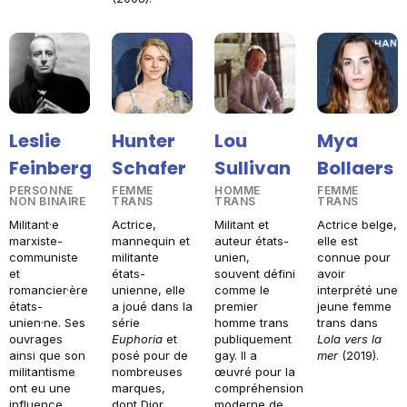
Leslie
Hunter
Lou
Mya
Feinberg
Schafer
Sullivan
Bollaers
PERSONNE
FEMME
HOMME
FEMME
NON BINAIRE
TRANS
TRANS
TRANS
Militant·e
Actrice,
Militant et
Actrice belge,
marxiste-
mannequin et
auteur états-
elle est
communiste
militante
unien,
connue pour
et
états-
souvent défini
avoir
romancier·ère
unienne, elle
comme le
interprété une
états-
a joué dans la
premier
jeune femme
unien·ne. Ses
série
homme trans
trans dans
ouvrages
Euphoria
et
publiquement
Lola vers la
ainsi que son
posé pour de
gay. Il a
mer
(2019).
militantisme
nombreuses
œuvré pour la
ont eu une
marques,
compréhension
influence
dont Dior.
moderne de