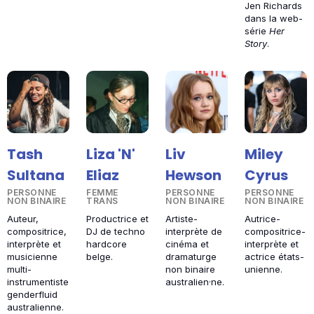
Jen Richards
dans la web-
série
Her
Story
.
Tash
Liza 'N'
Liv
Miley
Sultana
Eliaz
Hewson
Cyrus
PERSONNE
FEMME
PERSONNE
PERSONNE
NON BINAIRE
TRANS
NON BINAIRE
NON BINAIRE
Auteur,
Productrice et
Artiste-
Autrice-
compositrice,
DJ de techno
interprète de
compositrice-
interprète et
hardcore
cinéma et
interprète et
musicienne
belge.
dramaturge
actrice états-
multi-
non binaire
unienne.
instrumentiste
australien·ne.
genderfluid
australienne.