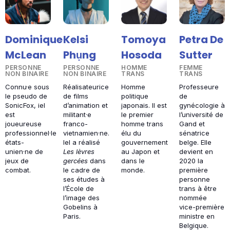
Petra De
Tomoya
Dominique
Kelsi
Sutter
Hosoda
McLean
Phụng
FEMME
HOMME
PERSONNE
PERSONNE
TRANS
TRANS
NON BINAIRE
NON BINAIRE
Professeure
Homme
Connu·e sous
Réalisateurice
de
politique
le pseudo de
de films
gynécologie à
japonais. Il est
SonicFox, iel
d’animation et
l’université de
le premier
est
militant·e
Gand et
homme trans
joueureuse
franco-
sénatrice
élu du
professionnel·le
vietnamien·ne.
belge. Elle
gouvernement
états-
Iel a réalisé
devient en
au Japon et
unien·ne de
L
es lèvres
2020 la
dans le
jeux de
gercées
dans
première
monde.
combat.
le cadre de
personne
ses études à
trans à être
l’École de
nommée
l’image des
vice-première
Gobelins à
ministre en
Paris.
Belgique.