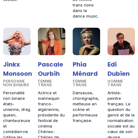
trans noire
dans la
dance music.
Jinkx
Pascale
Phia
Edi
Monsoon
Ourbih
Ménard
Dubien
PERSONNE
FEMME
FEMME
HOMME
NON BINAIRE
TRANS
TRANS
TRANS
Personalité
Actrice et
Danseuse,
Artiste-
non binaire
mannequin
chorégraphe,
peintre
états-
franco-
metteuse en
français. La
unienne, drag
algérienne,
scène et
question du
queen,
présidente du
performeuse
genre et de la
chanteureuse
festival de
française.
normalisation
et
cinéma
sociale est au
comédien·ne
Chéries-
cœur de son
(utilise les
Chéries de
œuvre.