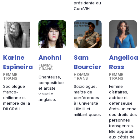
présidente du
CoreVIH.
Angelica
Karine
Anohni
Sam
Ross
Espineira
Bourcier
FEMME
TRANS
FEMME
FEMME
HOMME
Chanteuse,
TRANS
TRANS
TRANS
compositrice
Femme
Sociologue
Sociologue,
et artiste
d’affaires,
franco-
maître de
visuelle
actrice et
chilienne et
conférences
anglaise.
défenseuse
membre de la
à l’université
états-unienne
DILCRAH.
Lille III et
des droits des
militant queer.
personnes
transgenres.
Elle apparaît
aux côtés de