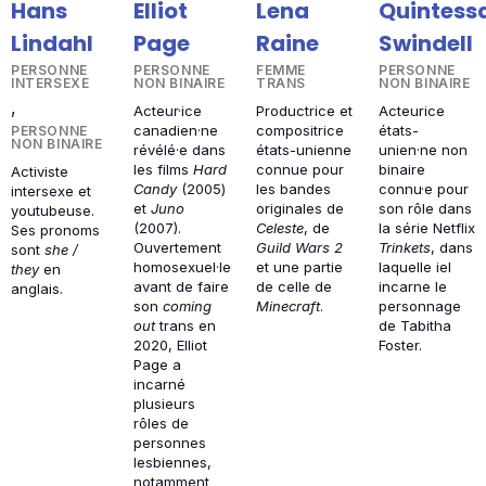
Hans
Elliot
Lena
Quintess
Lindahl
Page
Raine
Swindell
PERSONNE
PERSONNE
FEMME
PERSONNE
INTERSEXE
NON BINAIRE
TRANS
NON BINAIRE
,
Acteur·ice
Productrice et
Acteurice
canadien·ne
compositrice
états-
PERSONNE
NON BINAIRE
révélé·e dans
états-unienne
unien·ne non
les films
Hard
connue pour
binaire
Activiste
Candy
(2005)
les bandes
connu·e pour
intersexe et
et
Juno
originales de
son rôle dans
youtubeuse.
(2007).
Celeste
, de
la série Netflix
Ses pronoms
Ouvertement
Guild Wars 2
Trinkets
, dans
sont
she /
homosexuel·le
et une partie
laquelle iel
they
en
avant de faire
de celle de
incarne le
anglais.
son
coming
Minecraft
.
personnage
out
trans en
de Tabitha
2020, Elliot
Foster.
Page a
incarné
plusieurs
rôles de
personnes
lesbiennes,
notamment