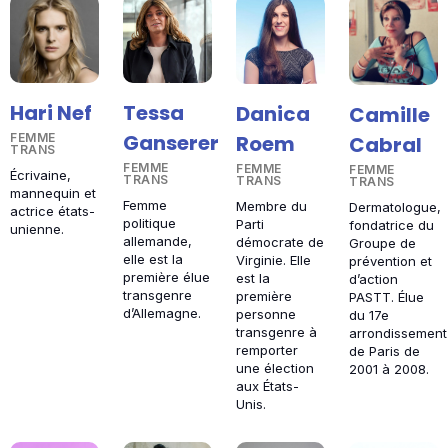
Tessa
Hari Nef
Danica
Camille
Ganserer
Roem
FEMME
Cabral
TRANS
FEMME
FEMME
FEMME
Écrivaine,
TRANS
TRANS
TRANS
mannequin et
Femme
Membre du
Dermatologue,
actrice états-
politique
Parti
fondatrice du
unienne.
allemande,
démocrate de
Groupe de
elle est la
Virginie. Elle
prévention et
première élue
est la
d’action
transgenre
première
PASTT. Élue
d’Allemagne.
personne
du 17e
transgenre à
arrondissement
remporter
de Paris de
une élection
2001 à 2008.
aux États-
Unis.