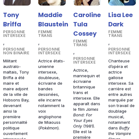
Tony
Maddie
Caroline
Lisa Lee
Briffa
Blaustein
Tula
Dark
Cossey
PERSONNE
FEMME
FEMME
INTERSEXE
TRANS
TRANS
FEMME
,
,
,
TRANS
PERSONNE
PERSONNE
PERSONNE
,
NON BINAIRE
INTERSEXE
INTERSEXE
PERSONNE
Militant
Actrice états-
Chanteuse
INTERSEXE
australo-
unienne
d’opéra et
Actrice,
maltais, Tony
intersexe,
actrice
mannequin et
Briffa a été
doubleuse,
galloise
écrivaine
maire et
écrivaine de
intersexe. Sa
britannique
maire adjoint
bandes
carrière est
trans et
de la ville de
dessinées,
entre autres
intersexe. Elle
Hobsons Bay,
elle incarne
marquée par
apparaît dans
devenant
notamment la
son travail de
le film
James
ainsi la
voix
doublage
Bond: For
première
anglophone
musical,
Your Eyes
personnalité
de Miaouss
notamment
Only
(1981).
politique
(
Pokémon
).
dans
Buffy
Elle est la
ouvertement
the Vampire
première
intersexuée
Slayer
.