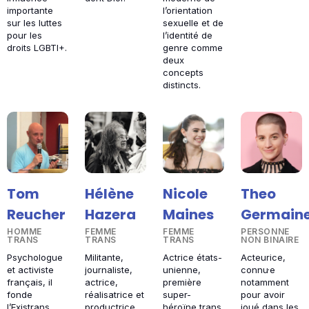
importante
l’orientation
sur les luttes
sexuelle et de
pour les
l’identité de
droits LGBTI+.
genre comme
deux
concepts
distincts.
Tom
Hélène
Nicole
Theo
Reucher
Hazera
Maines
Germain
HOMME
FEMME
FEMME
PERSONNE
TRANS
TRANS
TRANS
NON BINAIRE
Psychologue
Militante,
Actrice états-
Acteurice,
et activiste
journaliste,
unienne,
connu·e
français, il
actrice,
première
notamment
fonde
réalisatrice et
super-
pour avoir
l’Existrans
productrice
héroïne trans
joué dans les