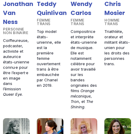
Jonathan
Teddy
Wendy
Chris
Van
Quinlivan
Carlos
Mosier
Ness
FEMME
FEMME
HOMME
TRANS
TRANS
TRANS
PERSONNE
Top model
Compositrice
Triathlète,
NON BINAIRE
états-
et interprète
orateur et
Coiffeureuse,
unienne, elle
états-unienne
militant états-
podcaster,
est la
de musique.
unien pour
activiste et
première
Elle est
les droits des
auteurice
femme
notamment
personnes
états-unienne
ouvertement
célèbre pour
trans.
connu·e pour
trans à être
avoir travaillé
être l’expert·e
embauchée
sur les
en image
par Chanel
bandes
dans
en 2019.
originales des
l’émission
films
Orange
Queer Eye
.
mécanique
,
Tron
, et
The
Shining
.