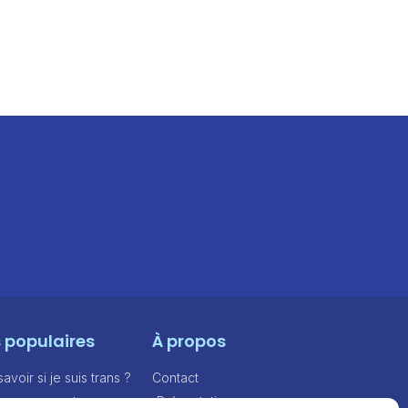
s populaires
À propos
voir si je suis trans ?
Contact
e personnes trans
Présentation