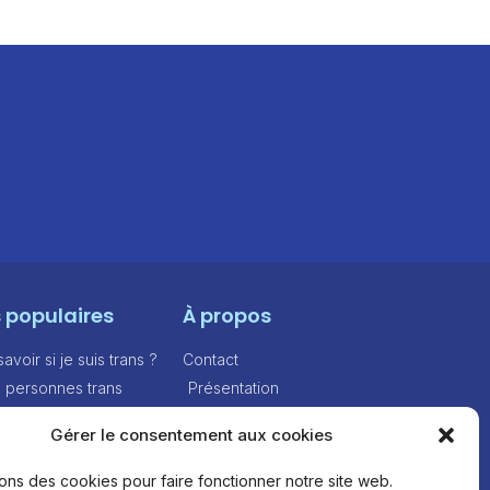
s populaires
À propos
voir si je suis trans ?
Contact
e personnes trans
Présentation
e lettre de coming
Feuille de route
Gérer le consentement aux cookies
ncières
sons des cookies pour faire fonctionner notre site web.