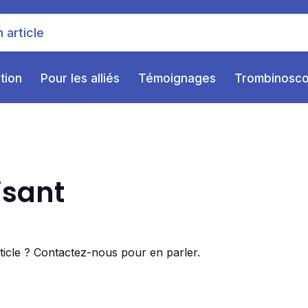
ition
Pour les alliés
Témoignages
Trombinosc
isant
rticle ? Contactez-nous pour en parler.