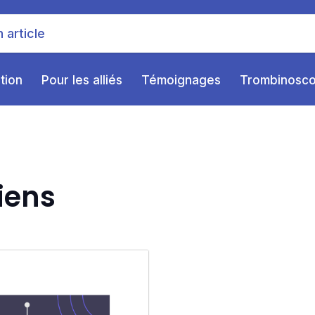
ition
Pour les alliés
Témoignages
Trombinosc
ciens