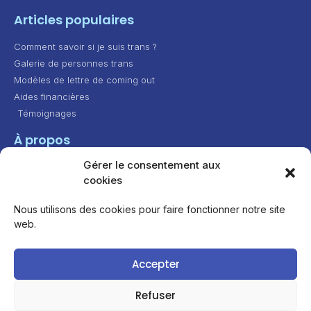
Articles populaires
Comment savoir si je suis trans ?
Galerie de personnes trans
Modèles de lettre de coming out
Aides financières
Témoignages
À propos
Gérer le consentement aux
Contact
cookies
Présentation
Feuille de route
Nous utilisons des cookies pour faire fonctionner notre site
web.
Attribution - Pas d’Utilisation Commerciale - Partage
Accepter
dans les Mêmes Conditions 4.0 International
Refuser
Conçu avec
— Illustrations par
Katerina Limpitsouni