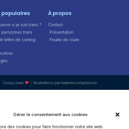
s populaires
À propos
voir si je suis trans ?
Contact
e personnes trans
Présentation
e lettre de coming
Feuille de route
ncières
ages
Conçu avec
— Illustrations par
Katerina Limpitsouni
Gérer le consentement aux cookies
sons des cookies pour faire fonctionner notre site web.