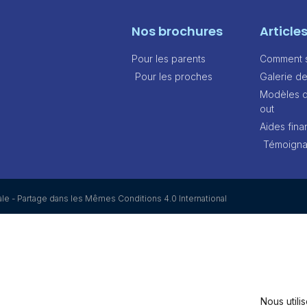
Nos brochures
Article
Pour les parents
Comment sa
Pour les proches
Galerie d
Modèles d
out
Aides fina
Témoign
ale - Partage dans les Mêmes Conditions 4.0 International
Nous utili