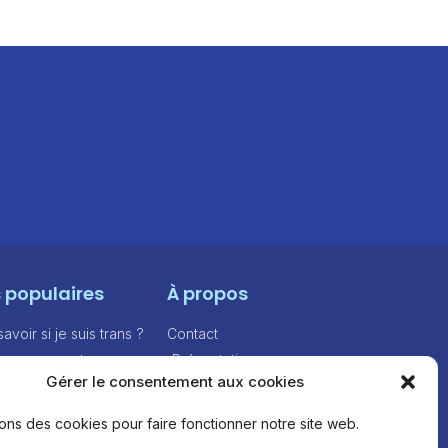
s populaires
À propos
voir si je suis trans ?
Contact
e personnes trans
Présentation
Gérer le consentement aux cookies
e lettre de coming
Feuille de route
sons des cookies pour faire fonctionner notre site web.
ncières