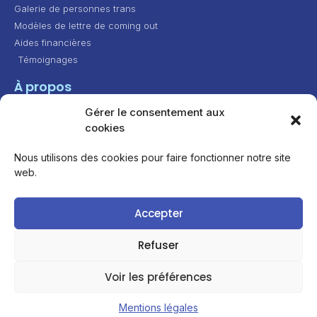
Galerie de personnes trans
Modèles de lettre de coming out
Aides financières
Témoignages
À propos
Gérer le consentement aux
Contact
cookies
Présentation
Feuille de route
Nous utilisons des cookies pour faire fonctionner notre site
web.
Attribution - Pas d’Utilisation Commerciale - Partage
Accepter
dans les Mêmes Conditions 4.0 International
Refuser
Conçu avec
— Illustrations par
Katerina Limpitsouni
Voir les préférences
Mentions légales
Accueil
Articles
Témoignages
Trombi