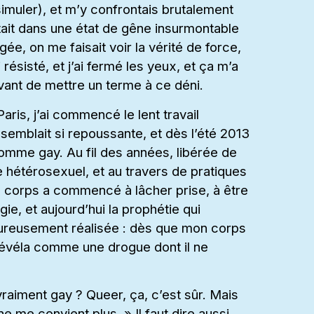
simuler), et m’y confrontais brutalement
tait dans une état de gêne insurmontable
e, on me faisait voir la vérité de force,
ésisté, et j’ai fermé les yeux, et ça m’a
ant de mettre un terme à ce déni.
ris, j’ai commencé le lent travail
semblait si repoussante, et dès l’été 2013
omme gay. Au fil des années, libérée de
 hétérosexuel, et au travers de pratiques
on corps a commencé à lâcher prise, à être
e, et aujourd’hui la prophétie qui
 heureusement réalisée : dès que mon corps
 révéla comme une drogue dont il ne
vraiment gay ? Queer, ça, c’est sûr. Mais
e me convient plus. » Il faut dire aussi