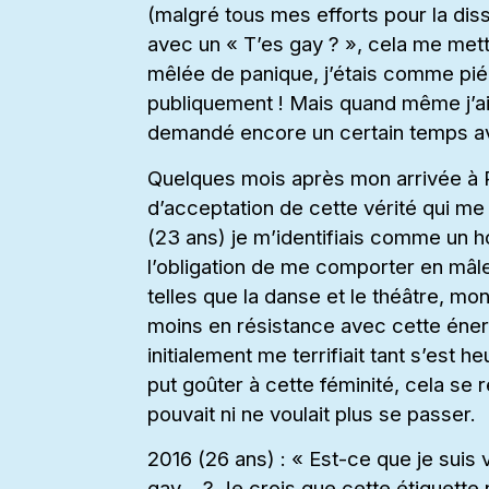
(malgré tous mes efforts pour la dis
avec un « T’es gay ? », cela me met
mêlée de panique, j’étais comme piégé
publiquement ! Mais quand même j’ai r
demandé encore un certain temps av
Quelques mois après mon arrivée à Pa
d’acceptation de cette vérité qui me 
(23 ans) je m’identifiais comme un h
l’obligation de me comporter en mâle
telles que la danse et le théâtre, m
moins en résistance avec cette énergi
initialement me terrifiait tant s’est
put goûter à cette féminité, cela se
pouvait ni ne voulait plus se passer.
2016 (26 ans) : « Est-ce que je suis 
gay… ? Je crois que cette étiquette n