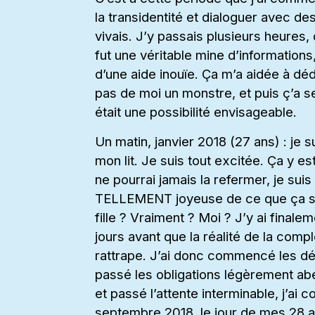
la transidentité et dialoguer avec de
vivais. J’y passais plusieurs heures
fut une véritable mine d’informations,
d’une aide inouïe. Ça m’a aidée à déd
pas de moi un monstre, et puis ç’a s
était une possibilité envisageable.
Un matin, janvier 2018 (27 ans) : je s
mon lit. Je suis tout excitée. Ça y es
ne pourrai jamais la refermer, je suis t
TELLEMENT joyeuse de ce que ça signi
fille ? Vraiment ? Moi ? J’y ai finale
jours avant que la réalité de la comp
rattrape. J’ai donc commencé les dé
passé les obligations légèrement abe
et passé l’attente interminable, j’
septembre 2018, le jour de mes 28 a