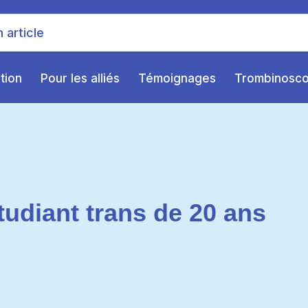
ition
Pour les alliés
Témoignages
Trombinosc
udiant trans de 20 ans