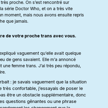
rès proche. On s’est rencontré sur
a série Doctor Who, et on a très vite
 un moment, mais nous avons ensuite repris
he que jamais.
tre de votre proche trans avec vous.
s expliqué vaguement qu’elle avait quelque
eu de gens savaient. Elle m’a annoncé
it une femme trans. J’ai très peu répondu,
re.
ait : je savais vaguement que la situation
 très confortable, j’essayais de poser le
as être un obstacle supplémentaire, donc
r des questions gênantes ou une phrase
 grandement les changement que la