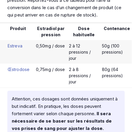
pression. Reportez-vous à ce tableau pour faire la
conversion dans le cas d’un changement de produit (ce
qui peut arriver en cas de rupture de stock).
Produit
Estradiol par
Dose
Contenance
pression
habituelle
Estreva
0,50mg / dose
2 à 12
50g (100
pressions /
pressions)
jour
Œstrodose
0,75mg / dose
2 à 8
80g (64
pressions /
pressions)
jour
Attention, ces dosages sont données uniquement à
but indicatif. En pratique, les doses peuvent
fortement varier selon chaque personne.
Il sera
nécessaire de se baser sur les résultats de
vos prises de sang pour ajuster la dose.